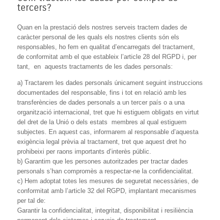
tercers?
Quan en la prestació dels nostres serveis tractem dades de
caràcter personal de les quals els nostres clients són els
responsables, ho fem en qualitat d’encarregats del tractament,
de conformitat amb el que estableix l’article 28 del RGPD i, per
tant, en aquests tractaments de les dades personals:
a) Tractarem les dades personals únicament seguint instruccions
documentades del responsable, fins i tot en relació amb les
transferències de dades personals a un tercer país o a una
organització internacional, tret que hi estiguem obligats en virtut
del dret de la Unió o dels estats membres al qual estiguem
subjectes. En aquest cas, informarem al responsable d’aquesta
exigència legal prèvia al tractament, tret que aquest dret ho
prohibeixi per raons importants d’interès públic.
b) Garantim que les persones autoritzades per tractar dades
personals s’han compromès a respectar-ne la confidencialitat.
c) Hem adoptat totes les mesures de seguretat necessàries, de
conformitat amb l’article 32 del RGPD, implantant mecanismes
per tal de:
Garantir la confidencialitat, integritat, disponibilitat i resiliència