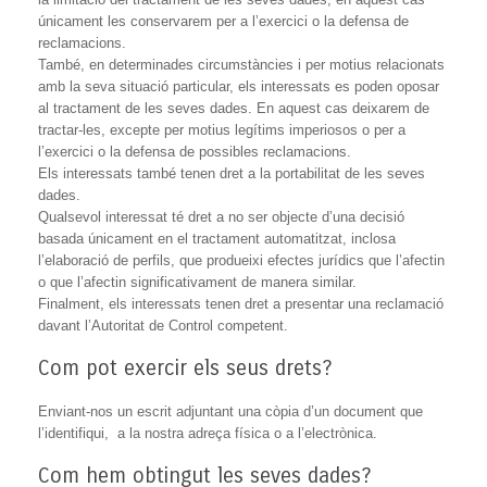
únicament les conservarem per a l’exercici o la defensa de
reclamacions.
També, en determinades circumstàncies i per motius relacionats
amb la seva situació particular, els interessats es poden oposar
al tractament de les seves dades. En aquest cas deixarem de
tractar-les, excepte per motius legítims imperiosos o per a
l’exercici o la defensa de possibles reclamacions.
Els interessats també tenen dret a la portabilitat de les seves
dades.
Qualsevol interessat té dret a no ser objecte d’una decisió
basada únicament en el tractament automatitzat, inclosa
l’elaboració de perfils, que produeixi efectes jurídics que l’afectin
o que l’afectin significativament de manera similar.
Finalment, els interessats tenen dret a presentar una reclamació
davant l’Autoritat de Control competent.
Com pot exercir els seus drets?
Enviant-nos un escrit adjuntant una còpia d’un document que
l’identifiqui, a la nostra adreça física o a l’electrònica.
Com hem obtingut les seves dades?