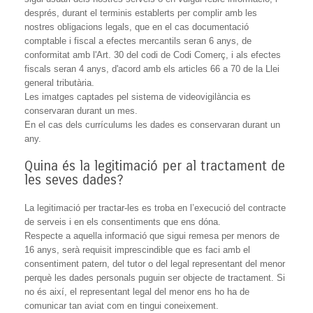
després, durant el terminis establerts per complir amb les
nostres obligacions legals, que en el cas documentació
comptable i fiscal a efectes mercantils seran 6 anys, de
conformitat amb l'Art. 30 del codi de Codi Comerç, i als efectes
fiscals seran 4 anys, d'acord amb els articles 66 a 70 de la Llei
general tributària.
Les imatges captades pel sistema de videovigilància es
conservaran durant un mes.
En el cas dels currículums les dades es conservaran durant un
any.
Quina és la legitimació per al tractament de
les seves dades?
La legitimació per tractar-les es troba en l’execució del contracte
de serveis i en els consentiments que ens dóna.
Respecte a aquella informació que sigui remesa per menors de
16 anys, serà requisit imprescindible que es faci amb el
consentiment patern, del tutor o del legal representant del menor
perquè les dades personals puguin ser objecte de tractament. Si
no és així, el representant legal del menor ens ho ha de
comunicar tan aviat com en tingui coneixement.