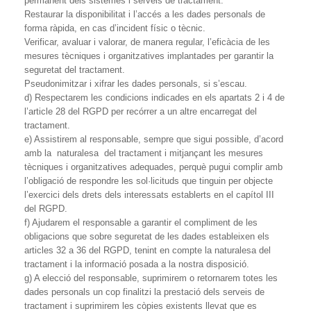
permanent dels sistemes i serveis de tractament.
Restaurar la disponibilitat i l’accés a les dades personals de
forma ràpida, en cas d’incident físic o tècnic.
Verificar, avaluar i valorar, de manera regular, l’eficàcia de les
mesures tècniques i organitzatives implantades per garantir la
seguretat del tractament.
Pseudonimitzar i xifrar les dades personals, si s’escau.
d) Respectarem les condicions indicades en els apartats 2 i 4 de
l’article 28 del RGPD per recórrer a un altre encarregat del
tractament.
e) Assistirem al responsable, sempre que sigui possible, d’acord
amb la naturalesa del tractament i mitjançant les mesures
tècniques i organitzatives adequades, perquè pugui complir amb
l’obligació de respondre les sol·licituds que tinguin per objecte
l’exercici dels drets dels interessats establerts en el capítol III
del RGPD.
f) Ajudarem el responsable a garantir el compliment de les
obligacions que sobre seguretat de les dades estableixen els
articles 32 a 36 del RGPD, tenint en compte la naturalesa del
tractament i la informació posada a la nostra disposició.
g) A elecció del responsable, suprimirem o retornarem totes les
dades personals un cop finalitzi la prestació dels serveis de
tractament i suprimirem les còpies existents llevat que es