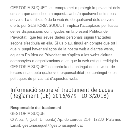
GESTORIA SUQUET es compromet a protegir la privacitat dels
usuaris que accedeixin a aquesta web i/o qualsevol dels seus
serveis. La utilització de la web i/o de qualsevol dels serveis
oferts per GESTORIA SUQUET implica l'acceptació per l'usuari
de les disposicions contingudes en la present Política de
Privacitat i que les seves dades personals siguin tractades
segons s'estipula en ella. Si us plau, tingui en compte que tot i
que hi pugui haver enllaços de la nostra web a d’altres webs,
aquesta Política de Privacitat no s'aplica a les webs d'altres
companyies o organitzacions a les que la web estigui redirigida.
GESTORIA SUQUET no controla el contingut de les webs de
tercers ni accepta qualsevol responsabilitat pel contingut o les
polítiques de privacitat d'aquestes webs.
Informació sobre el tractament de dades
(Reglament (UE) 2016/679 i LO 3/2018)
Responsable del tractament
GESTORIA SUQUET
C/ Alba, 7, (Edif. Empordà)-Ap. de correus 214- 17230 Palamós
Email: gestoriasuquet@gestoriasuquet.cat