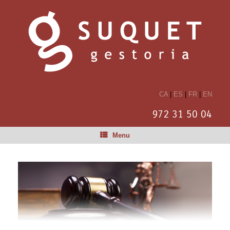
CA
|
ES
|
FR
|
EN
972 31 50 04
Menu