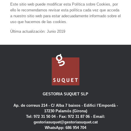
Este sitio web puede modificar esta Política sobre Cookies, por
ello le recomendamos revisar esta política cada vez que acceda
a nuestro sitio web para estar adecuadamente informado sobre el
uso que hacemos de las cookies.
Última actualización: Junio 2019
GESTORIA SUQUET SLP
Ap. de correus 214 - C/ Alba 7 baixos - Edifici l'Empordà -
17230 Palamós (Girona)
Tel: 972 31 50 04 - Fax: 972 31 87 06 -
Email:
gestoriasuquet@gestoriasuquet.cat
WhatsApp: 686 954 704