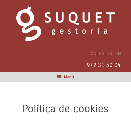
CA
|
ES
|
FR
|
EN
972 31 50 04
Menú
Política de cookies